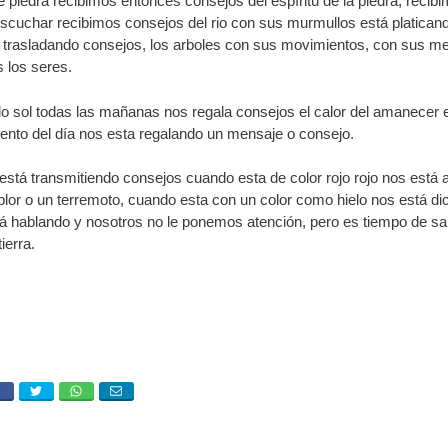
piedra recibimos entonces consejos del espíritu de la piedra, recibimo
scuchar recibimos consejos del rio con sus murmullos está platican
trasladando consejos, los arboles con sus movimientos, con sus me
 los seres.
sol todas las mañanas nos regala consejos el calor del amanecer es 
ento del día nos esta regalando un mensaje o consejo.
 está transmitiendo consejos cuando esta de color rojo rojo nos est
or o un terremoto, cuando esta con un color como hielo nos está dicie
tá hablando y nosotros no le ponemos atención, pero es tiempo de sab
ierra.