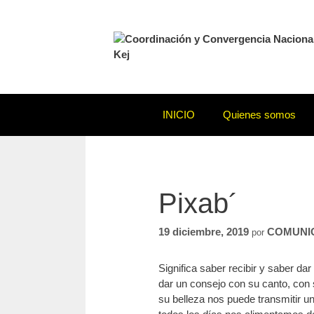
Saltar
al
contenido
INICIO
Quienes somos
Pixab´
19 diciembre, 2019
COMUNI
por
Significa saber recibir y saber d
dar un consejo con su canto, con 
su belleza nos puede transmitir u