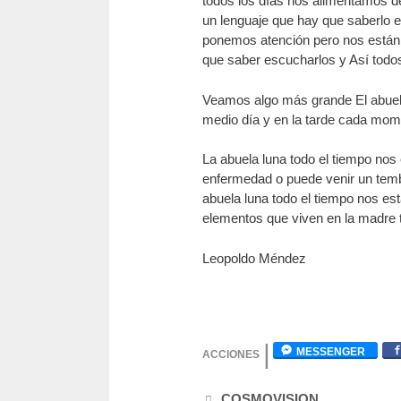
todos los días nos alimentamos de 
un lenguaje que hay que saberlo e
ponemos atención pero nos están 
que saber escucharlos y Así todos
Veamos algo más grande El abuelo 
medio día y en la tarde cada mom
La abuela luna todo el tiempo nos
enfermedad o puede venir un tembl
abuela luna todo el tiempo nos es
elementos que viven en la madre t
Leopoldo Méndez
Categorías
COSMOVISION